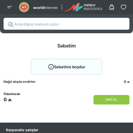
Səbətim
Səbətiniz boşdur
Nağd alışda endirim:
0
₼
Ödəniləcək
0
₼
INDI AL
Korporativ satışlar