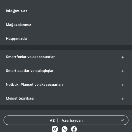
info@w-t.az
Mağazalarımız
Haqqımızda
+
Smartfonlar və aksessuarlar
+
Smart saatlar və qulaqlıqlar
+
Notbuk, Planşet və akssesuarları
+
Məişət texnikası
AZ
|
Azərbaycan