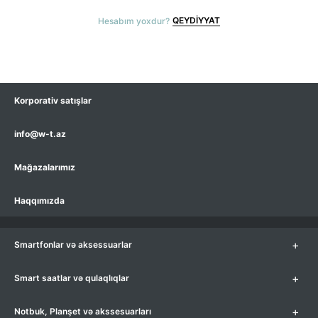
QEYDIYYAT
Hesabım yoxdur?
Korporativ satışlar
info@w-t.az
Mağazalarımız
Haqqımızda
+
Smartfonlar və aksessuarlar
+
Smart saatlar və qulaqlıqlar
+
Notbuk, Planşet və akssesuarları