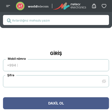
GIRIŞ
Mobil nömrə
+994
Şifrə
DAXIL OL