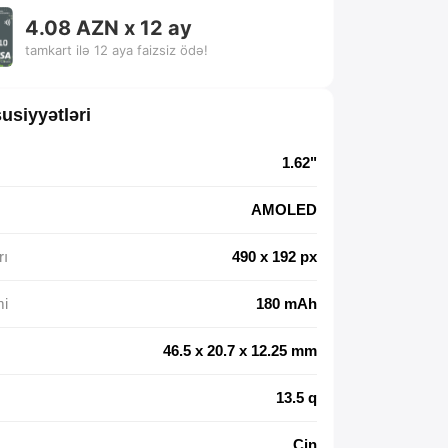
4.08 AZN x 12 ay
tamkart ilə 12 aya faizsiz ödə!
usiyyətləri
1.62"
AMOLED
rı
490 x 192 px
mi
180 mAh
46.5 x 20.7 x 12.25 mm
13.5 q
Çin