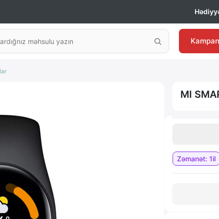
Hədiyyə
Kampan
lar
MI SMA
Zəmanət: 1il