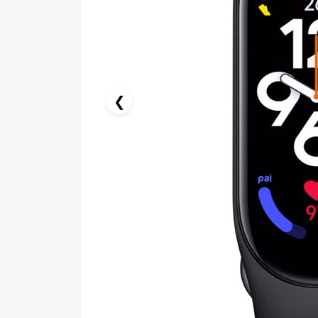
8.17 AZN x 6 ay
birbank kartı ilə 6 aya faizsiz ödə!
❮