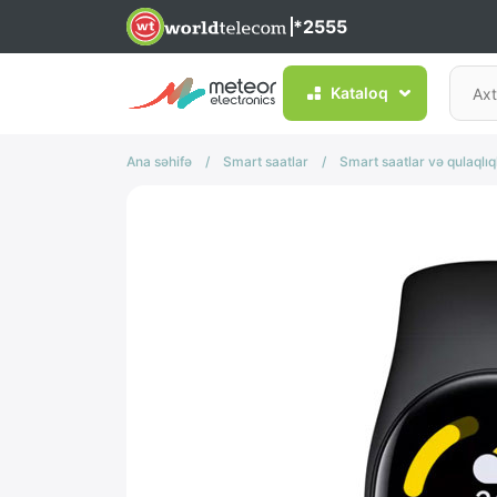
*2555
Kataloq
Ana səhifə
/
Smart saatlar
/
Smart saatlar və qulaqlıq