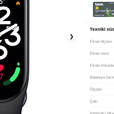
4.08 AZN x 12 ay
albalikart ilə 12 aya faizsiz ödə!
Texniki xüs
❯
Ekran ölçüsü
Ekran növü
Ekran imkanla
Batareya həc
Ölçülər
Çəki
İstehsalçı ölkə