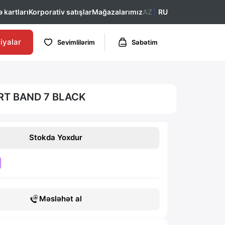
 kartları
Korporativ satışlar
Mağazalarımız
AZ
RU
iyalar
Sevimlilərim
Səbətim
RT BAND 7 BLACK
Stokda Yoxdur
Məsləhət al